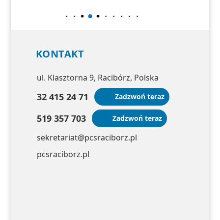
KONTAKT
ul. Klasztorna 9, Racibórz, Polska
32 415 24 71
Zadzwoń teraz
519 357 703
Zadzwoń teraz
sekretariat@pcsraciborz.pl
pcsraciborz.pl