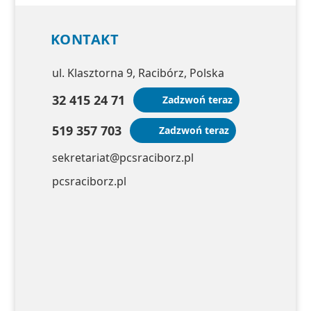
KONTAKT
ul. Klasztorna 9, Racibórz, Polska
32 415 24 71
Zadzwoń teraz
519 357 703
Zadzwoń teraz
sekretariat@pcsraciborz.pl
pcsraciborz.pl